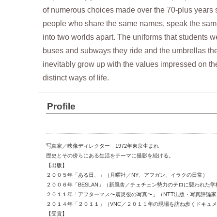
of numerous choices made over the 70-plus years s
people who share the same names, speak the same
into two worlds apart. The uniforms that students we
buses and subways they ride and the umbrellas the
inevitably grow up with the values impressed on th
distinct ways of life.
Profile
Tomohide Ikeya
写真家／映像ディレクター 1972年東京生まれ
歴史とその傍らにある生活をテーマに撮影を続ける。
【出版】
２００５年「ある日、」（月曜社／NY、アフガン、イラクの日常）
２００６年「BESLAN」（新風舎／チェチェン勢力のテロに襲われた学
２０１１年「アフターマス〜震災後の写真〜」（NTT出版・写真評論家
２０１４年「２０１１」（VNC／２０１１年の現場を訪ね歩くドキュ
【受賞】