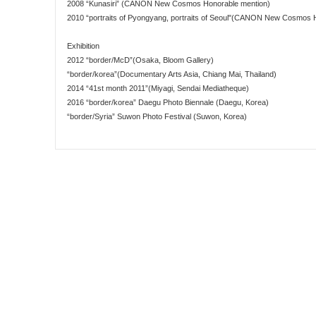
2008 “Kunasiri” (CANON New Cosmos Honorable mention)
2010 “portraits of Pyongyang, portraits of Seoul"(CANON New Cosmos 
Exhibition
2012 “border/McD”(Osaka, Bloom Gallery)
“border/korea”(Documentary Arts Asia, Chiang Mai, Thailand)
2014 “41st month 2011”(Miyagi, Sendai Mediatheque)
2016 “border/korea” Daegu Photo Biennale (Daegu, Korea)
“border/Syria” Suwon Photo Festival (Suwon, Korea)