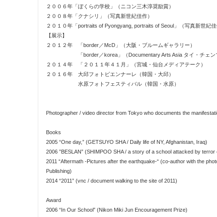
２００６年「ぼくらの学校」（ニコン三木淳奨励賞）
２００８年「クナシリ」（写真新世紀佳作）
２０１０年「portraits of Pyongyang, portraits of Seoul」（写真新世
【展示】
２０１２年 「border／McD」（大阪・ブルームギャラリー）
「border／korea」（Documentary Arts Asia タイ・チェ
２０１４年 「２０１１年４１月」（宮城・仙台メディアテーク）
２０１６年 大邱フォトビエンナーレ（韓国・大邱）
水原フォトフェスティバル（韓国・水原）
Photographer / video director from Tokyo who documents the manifestation
Books
2005 “One day,” (GETSUYO SHA / Daily life of NY, Afghanistan, Iraq)
2006 ”BESLAN” (SHIMPOO SHA / a story of a school attacked by terror
2011 “Aftermath -Pictures after the earthquake-“ (co-author with the phot
Publishing)
2014 “2011” (vnc / document walking to the site of 2011)
Award
2006 “In Our School” (Nikon Miki Jun Encouragement Prize)