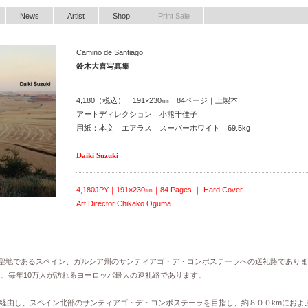
News
Artist
Shop
Print Sale
Camino de Santiago
鈴木大喜写真集
4,180（税込）｜191×230㎜｜84ページ｜上製本
アートディレクション 小熊千佳子
用紙：本文 エアラス スーパーホワイト 69.5kg
Daiki Suzuki
4,180JPY｜191×230㎜｜84 Pages ｜ Hard Cover
Art Director Chikako Oguma
、キリスト教の聖地であるスペイン、ガルシア州のサンティアゴ・デ・コンポステーラへの巡礼路であり
は、毎年10万人が訪れるヨーロッパ最大の巡礼路であります。
経由し、スペイン北部のサンティアゴ・デ・コンポステーラを目指し、約８００kmにおよ