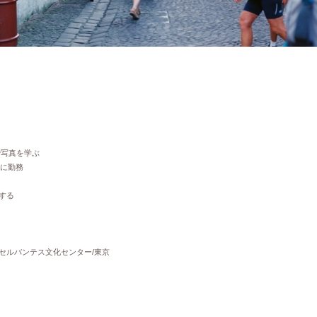
写真を学ぶ
オに勤務
歩する
go」展 セルバンテス文化センター/東京